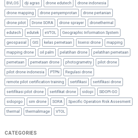
BVLOS
dji agras
drone edutech
drone indonesia
drone mapping
drone penyemprotan
drone pertanian
drone pilot
Drone SORA
drone sprayer
dronethermal
edutech
edutek
eVTOL
Geographic Information System
geospasial
GIS
kelas pemetaan
lisensi drone
mapping
mapping drone
oil palm
pelatihan drone
pelatihan pemetaan
pemetaan
pemetaan drone
photogrametry
pilot drone
pilot drone indonesia
PTPN
Regulasi drone
remote pilot certification training
sertifikasi
sertifikasi drone
sertifikasi pilot drone
sertifikat drone
sidopi
SIDOPI-GO
sidopigo
sim drone
SORA
Specific Operation Risk Assesment
thermal
thermalimage
VTOL
CATEGORIES