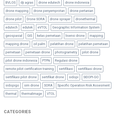
BVLOS
dji agras
drone edutech
drone indonesia
drone mapping
drone penyemprotan
drone pertanian
drone pilot
Drone SORA
drone sprayer
dronethermal
edutech
edutek
eVTOL
Geographic Information System
geospasial
GIS
kelas pemetaan
lisensi drone
mapping
mapping drone
oil palm
pelatihan drone
pelatihan pemetaan
pemetaan
pemetaan drone
photogrametry
pilot drone
pilot drone indonesia
PTPN
Regulasi drone
remote pilot certification training
sertifikasi
sertifikasi drone
sertifikasi pilot drone
sertifikat drone
sidopi
SIDOPI-GO
sidopigo
sim drone
SORA
Specific Operation Risk Assesment
thermal
thermalimage
VTOL
CATEGORIES